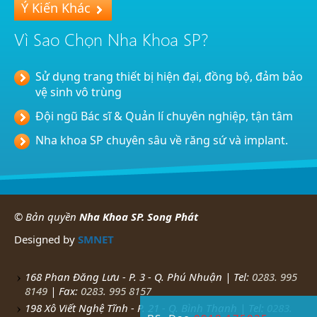
Ý Kiến Khác
Vì Sao Chọn Nha Khoa SP?
Sử dụng trang thiết bị hiện đại, đồng bộ, đảm bảo
vệ sinh vô trùng
Đội ngũ Bác sĩ & Quản lí chuyên nghiệp, tận tâm
Nha khoa SP chuyên sâu về răng sứ và implant.
© Bản quyền
Nha Khoa SP. Song Phát
Designed by
SMNET
168 Phan Đăng Lưu - P. 3 - Q. Phú Nhuận | Tel:
0283. 995
8149
| Fax:
0283. 995 8157
198 Xô Viết Nghệ Tĩnh - P. 21 - Q. Bình Thạnh | Tel:
0283.