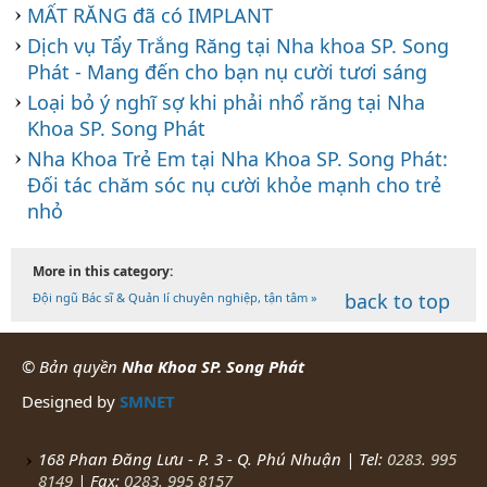
MẤT RĂNG đã có IMPLANT
Dịch vụ Tẩy Trắng Răng tại Nha khoa SP. Song
Phát - Mang đến cho bạn nụ cười tươi sáng
Loại bỏ ý nghĩ sợ khi phải nhổ răng tại Nha
Khoa SP. Song Phát
Nha Khoa Trẻ Em tại Nha Khoa SP. Song Phát:
Đối tác chăm sóc nụ cười khỏe mạnh cho trẻ
nhỏ
More in this category:
back to top
Đội ngũ Bác sĩ & Quản lí chuyên nghiệp, tận tâm »
© Bản quyền
Nha Khoa SP. Song Phát
Designed by
SMNET
168 Phan Đăng Lưu - P. 3 - Q. Phú Nhuận | Tel:
0283. 995
8149
| Fax:
0283. 995 8157